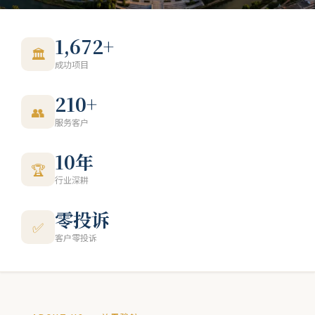
1,672+
🏛
成功项目
210+
👥
服务客户
10年
🏆
行业深耕
零投诉
✅
客户零投诉