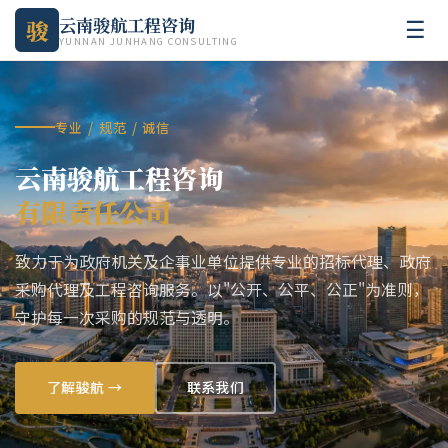
云南骏航工程咨询
骏
☰
YUNNAN JUNHANG CONSULTING
专业 / 规范 / 诚信
云南骏航工程咨询
有限责任公司
致力于为政府机关及企事业单位提供专业的招标代理、政府
采购代理及工程咨询服务。以"公开、公平、公正"为准则，
守护每一次采购的规范与透明。
了解骏航 →
联系我们